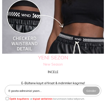
YENİ SEZON
New Season
İNCELE
E-Bültene kayıt ol fırsat & indirimleri kaçırma!
Gönder
Üyelik koşullarını
ve
kişisel verilerimin
korunmasını kabul ediyorum.