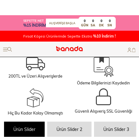
SEPETTE NET
0
0
0
0
ALIŞVERİŞE BAŞLA
%15 İNDİRİM
GÜN
SA
DK
SN
Fırsat Köşesi Ürünlerinde Sepette Ekstra
%10 İndirim !
200TL ve Üzeri Alışverişlerde
Ödeme Bilgilerinizi Kaydedin
Güvenli Alışveriş SSL Güvenliği
Hiç Bu Kadar Kolay Olmamıştı
Ürün Slider
Ürün Slider 2
Ürün Slider 3